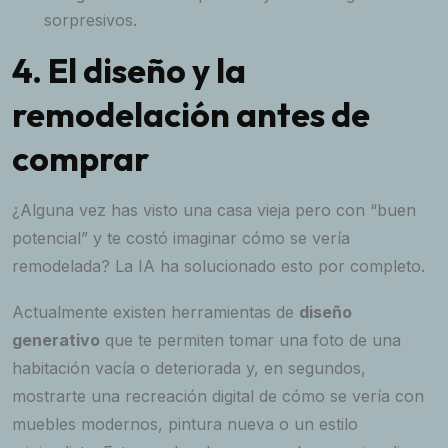
sorpresivos.
4. El diseño y la
remodelación antes de
comprar
¿Alguna vez has visto una casa vieja pero con “buen
potencial” y te costó imaginar cómo se vería
remodelada? La IA ha solucionado esto por completo.
Actualmente existen herramientas de
diseño
generativo
que te permiten tomar una foto de una
habitación vacía o deteriorada y, en segundos,
mostrarte una recreación digital de cómo se vería con
muebles modernos, pintura nueva o un estilo