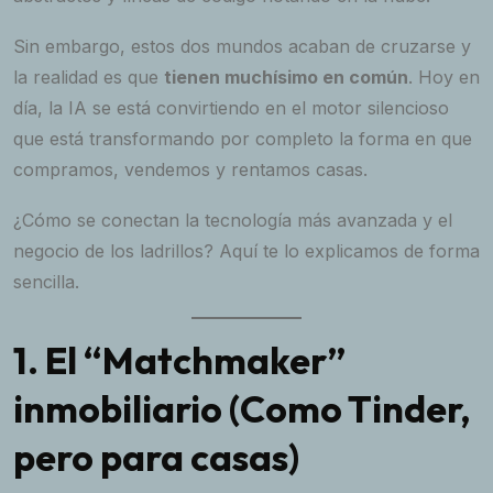
Sin embargo, estos dos mundos acaban de cruzarse y
la realidad es que
tienen muchísimo en común
. Hoy en
día, la IA se está convirtiendo en el motor silencioso
que está transformando por completo la forma en que
compramos, vendemos y rentamos casas.
¿Cómo se conectan la tecnología más avanzada y el
negocio de los ladrillos? Aquí te lo explicamos de forma
sencilla.
1. El “Matchmaker”
inmobiliario (Como Tinder,
pero para casas)